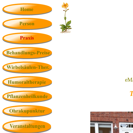
eMa
T