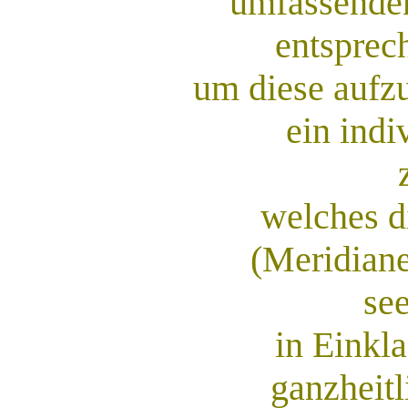
umfassende
entsprec
um diese aufz
ein indi
welches di
(Meridiane
se
in Einkla
ganzheit