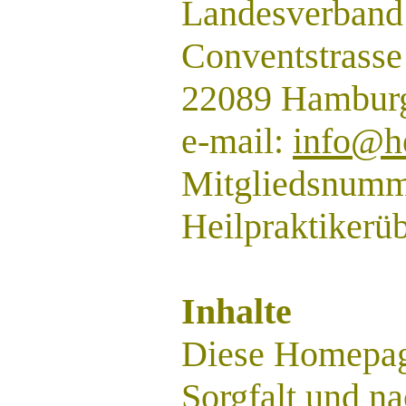
Landesverband
Conventstrasse
22089 Hambur
e-mail:
info@he
Mitgliedsnumm
Heilpraktikerü
Inhalte
Diese Homepag
Sorgfalt und n